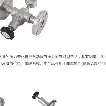
化进行自动调节压力的节能型产品，具有测量、执行
工业部门及城市供热、供嗳系统。本产品可用于非腐蚀性(最高温度350