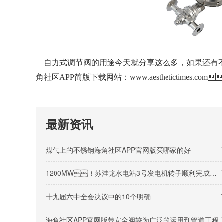
自力式调节阀的用途今天就分享这么多，如果还有不懂之处
角社区APP简版下载网站：www.aesthetictimes.c
最新资讯
煤气上的不锈钢海角社区APP官网版买哪家的好
1200MW！苏洼龙水电站3号发电机转子顺利完成吊装
十九届六中全会决议中的10个明确
海角社区APP官网版带安全阀较为广泛的运用到管道工程