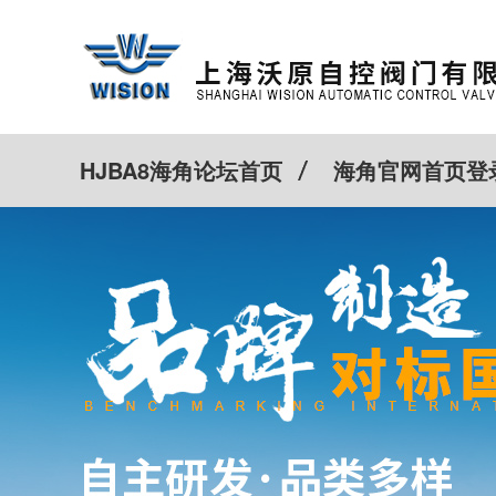
HJBA8海角论坛首页
海角官网首页登
特殊定制
客户案例
Cv计算器