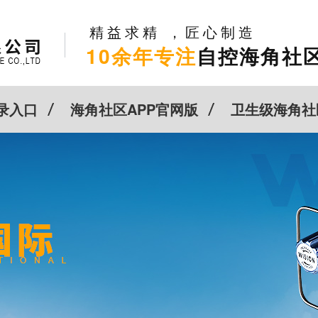
精益求精，匠心制造
10余年专注
自控海角社区
录入口
海角社区APP官网版
卫生级海角社
新闻动态
关于HJBA8海角论坛