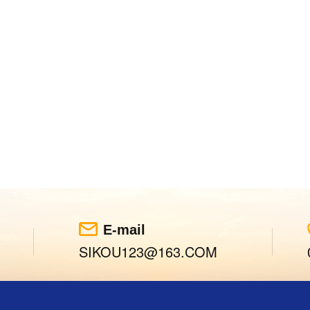
E-mail
SIKOU123@163.COM