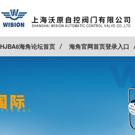
HJBA8海角论坛首页
海角官网首页登录入口
特殊定制
客户案例
Cv计算器
新闻