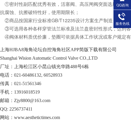
①密封性副匹配优秀有效，活塞阀、高压闸阀突面选用铁钴合金或司太
QQ咨询
抗腐蚀、抗擦破特性好，使用期限长；
②商品按国家行业标准GB/T12235设计方案生产制造；
服务热线
③可选用各种各样穿管法兰标准及法兰盘密封性形式，达到各
④阀体材料质优价廉，垫圈可依据具体工作状况或客户规定有效选
上海HJBA8海角论坛自控海角社区APP简版下载有限公司
Shanghai Wision Automatic Control Valve CO.,LTD
厂址：上海松江区小昆山镇光华路488号6栋
电话：021-60486132, 60528933
传真：021-51561346
手机：13916018519
邮箱：Zjy8800@163.com
QQ: 2256737411
网站：www.aesthetictimes.com