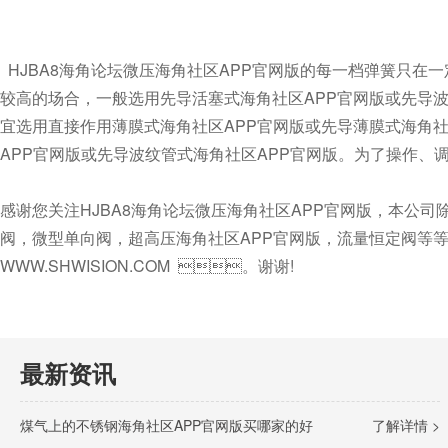
HJBA8海角论坛微压海角社区APP官网版的每一档弹簧只在一定的
较高的场合，一般选用先导活塞式海角社区APP官网版或先导波纹管
宜选用直接作用薄膜式海角社区APP官网版或先导薄膜式海角社区A
APP官网版或先导波纹管式海角社区APP官网版。为了操作、
感谢您关注HJBA8海角论坛微压海角社区APP官网版，本公司
阀，微型单向阀，超高压海角社区APP官网版，流量恒定阀等等的
WWW.SHWISION.COM 。谢谢!
最新资讯
煤气上的不锈钢海角社区APP官网版买哪家的好
了解详情 >