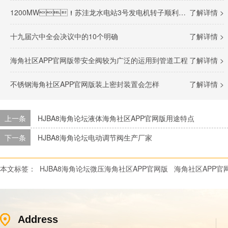
1200MW！苏洼龙水电站3号发电机转子顺利完成吊装
了解详情 >
十九届六中全会决议中的10个明确
了解详情 >
海角社区APP官网版带安全阀较为广泛的运用到管道工程
了解详情 >
不锈钢海角社区APP官网版装上密封装置会怎样
了解详情 >
上一条
HJBA8海角论坛液体海角社区APP官网版用途特点
下一条
HJBA8海角论坛电动调节阀生产厂家
本文标签：
HJBA8海角论坛微压海角社区APP官网版
海角社区APP官
Address