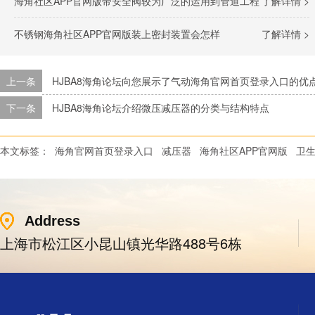
海角社区APP官网版带安全阀较为广泛的运用到管道工程
了解详情 >
不锈钢海角社区APP官网版装上密封装置会怎样
了解详情 >
上一条
HJBA8海角论坛向您展示了气动海角官网首页登录入口的优
下一条
HJBA8海角论坛介绍微压减压器的分类与结构特点
本文标签：
海角官网首页登录入口
减压器
海角社区APP官网版
卫生
Address
上海市松江区小昆山镇光华路488号6栋