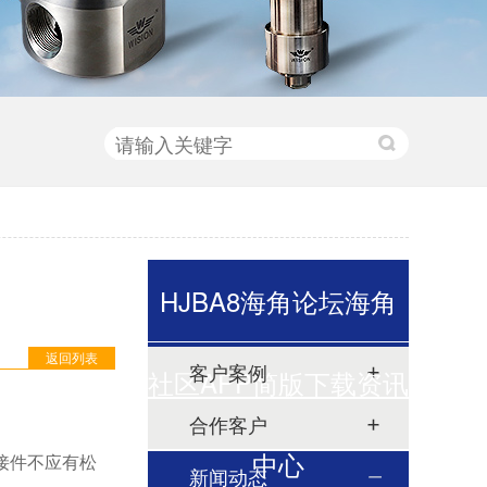
HJBA8海角论坛海角
返回列表
客户案例
社区APP简版下载资讯
合作客户
中心
连接件不应有松
新闻动态