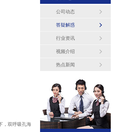
公司动态
答疑解惑
行业资讯
视频介绍
热点新闻
，双呼吸孔海