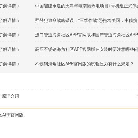
了解详情 >
中国能建承建的天津华电南港热电项目1号机组正式供
了解详情 >
拜登犯致命战略错误，“三线作战”恐拖垮美国，中俄携手发起反攻
了解详情 >
进口管道海角社区APP官网版和国产管道海角社区APP官网版的差别
了解详情 >
高压不锈钢海角社区APP官网版在安装时要注意哪些
了解详情 >
不锈钢海角社区APP官网版的试验压力有什么规定？
作原理介绍
APP官网版