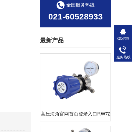
全国服务热线
021-60528933
QQ咨询
最新产品
服务热线
高压海角官网首页登录入口RW72