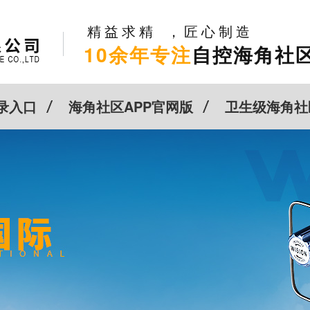
精益求精，匠心制造
10余年专注
自控海角社区
录入口
海角社区APP官网版
卫生级海角社
新闻动态
关于HJBA8海角论坛