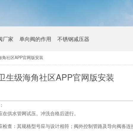
阀厂家
单向阀的作用
不锈钢减压器
海角社区APP官网版安装
坛卫生级海角社区APP官网版安装
：
供水管网试压、冲洗合格后进行。
检查：其规格型号应与设计相符；阀外控制管路及导向阀各