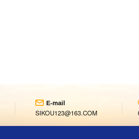
E-mail
SIKOU123@163.COM