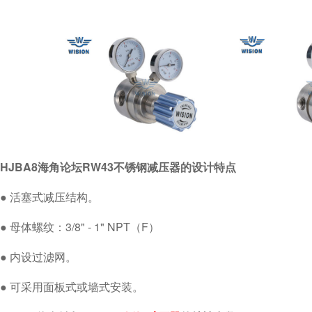
HJBA8海角论坛RW43不锈钢减压器的设计特点
● 活塞式减压结构。
● 母体螺纹：3/8" - 1" NPT（F）
● 内设过滤网。
● 可采用面板式或墙式安装。