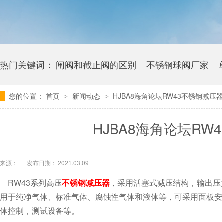
热门关键词：
闸阀和截止阀的区别
不锈钢球阀厂家
您的位置：
首页
新闻动态
HJBA8海角论坛RW43不锈钢减压
>
>
卫生级海角社区APP官网版多少钱
HJBA8海角论坛R
来源：
发布日期： 2021.03.09
RW43系列
高压
不锈钢
减压器
，采用活塞式减压结构，输出压
用于纯净气体、标准气体、腐蚀性气体和液体等，可采用面板安装
体控制，测试设备等。