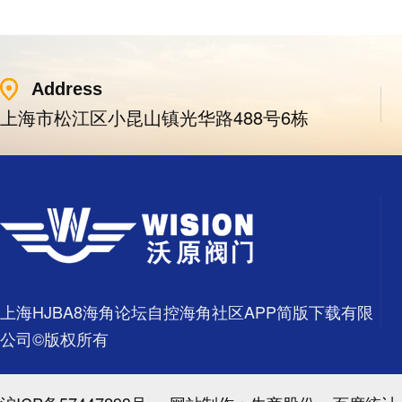
Address
上海市松江区小昆山镇光华路488号6栋
上海HJBA8海角论坛自控海角社区APP简版下载有限
公司©版权所有