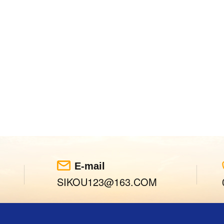
E-mail
SIKOU123@163.COM