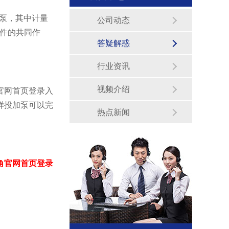
，其中计量
公司动态
等附件的共同作
答疑解惑
行业资讯
视频介绍
角官网首页登录入
这样投加泵可以完
热点新闻
角官网首页登录