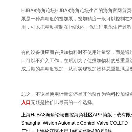
HJBA8海角论坛HJBA8海角论坛生产的海角官网首页
泵是一种高精度的投加泵，投加精度一般可以控制在
用，可以把精度控制在
1%
以内，保证锂电池生产过程中
有的设备供应商在投加物料时不使用计量泵，而是通过
口可以不介入工作，在后期为了使投加物料的总重量达到
成后期的高精度投加，从而实现投加物料总重量满足要求
总之，不论是使用计量泵还是其他泵作为物料投加设备
入口
无疑是性价比最高的一个选择。
上海HJBA8海角论坛自控海角社区APP简版下载有限
Shanghai Wision Automatic Control Valve CO.,LTD
厂址：上海松江区小昆山镇光华路488号6栋