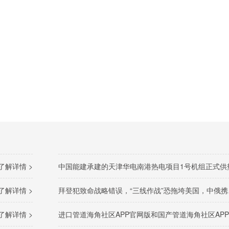
了解详情 >
中国能建承建的天津华电南港热电项目1号机组正式供
了解详情 >
拜登犯致命战略错误，“三线作战”恐拖垮美国，中俄携手发起反攻
了解详情 >
进口管道海角社区APP官网版和国产管道海角社区APP官网版的差别