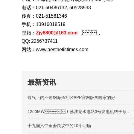
电话：021-60486132, 60528933
传真：021-51561346
手机：13916018519
邮箱：
Zjy8800@163.com
，
QQ: 2256737411
网站：www.aesthetictimes.com
最新资讯
煤气上的不锈钢海角社区APP官网版买哪家的好
1200MW！苏洼龙水电站3号发电机转子顺利完成吊装
十九届六中全会决议中的10个明确