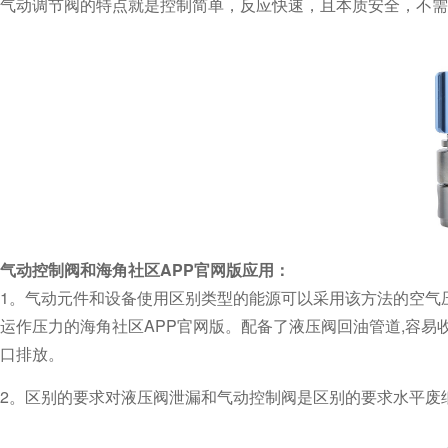
气动调节阀的特点就是控制简单，反应快速，且本质安全，
气动控制阀和海角社区APP官网版应用：
1。气动元件和设备使用区别类型的能源可以采用该方法的空
运作压力的海角社区APP官网版。配备了液压阀回油管道,容易
口排放。
2。区别的要求对液压阀泄漏和气动控制阀是区别的要求水平废纸