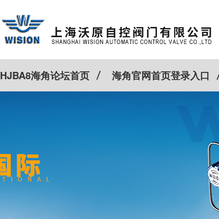
HJBA8海角论坛首页
海角官网首页登录入口
特殊定制
客户案例
Cv计算器
新闻