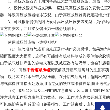
1、高压减压器的作用为将高压天然气经过减压、加热，将
2、设计减压调节器支架时，应注意高压减压器的安装位
器，导致高压减压器结冰冻裂。由于高压减压器需要定期维护保养
3、可以根据提供的图纸设计高压减压器安装支架，为保证高
直方向安装，并且接反馈压力一端必须朝上。
使用减压器应按下述规则执行：
（1）氧气瓶放气或开启减压器时动作必须缓慢。如果海角社区
缩而温度大大提高，这样有可能使有机材料制成的零件如橡胶填料、
由于放气过快产生的静电火花以及减压器有油污等，也会引起着火燃烧
（2）
高压
不锈钢减压器
安装前及开启气瓶阀时的注意事项
物，以防灰尘和水分带入减压器。在开启气瓶阀时，
与气体橡胶管接头处必须用退过火的铁丝或卡箍拧紧;防止送气后脱开
（3）减压器装卸及工作时的注意事项：装卸减压器时必须注意
注意观察工作压力表的压力数值。停止工作时应先松开减压器的调压螺钉
可以保护弹簧和减压活门免受损坏。工作结束后，应从气瓶上取下