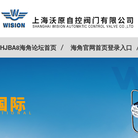
HJBA8海角论坛首页
海角官网首页登录入口
特殊定制
客户案例
Cv计算器
新闻