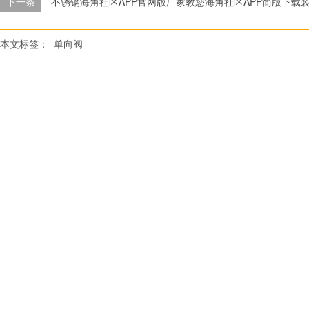
下一条
不锈钢海角社区APP官网版厂家教您海角社区APP简版下载
本文标签：
单向阀