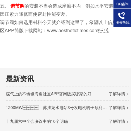
QQ咨询
五、
调节阀
的安装不当会造成摩擦不均，例如水平安装时阀杆自重对
因压紧力降低而使密封性能变差。
调节阀如何选用材料今天就介绍到这里了，希望以上信息可以帮到
服务热线
区APP简版下载网站：www.aesthetictimes.com。
最新资讯
煤气上的不锈钢海角社区APP官网版买哪家的好
了解详情 >
1200MW！苏洼龙水电站3号发电机转子顺利完成吊装
了解详情 >
十九届六中全会决议中的10个明确
了解详情 >