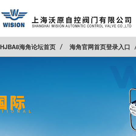
HJBA8海角论坛首页
海角官网首页登录入口
特殊定制
客户案例
Cv计算器
新闻