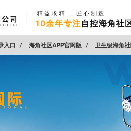
精益求精，匠心制造
10余年专注
自控海角社区
录入口
海角社区APP官网版
卫生级海角社
新闻动态
关于HJBA8海角论坛