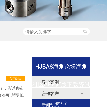
HJBA8海角论坛海角
返回列表
客户案例
社区APP简版下载资讯
了，告诉他减
合作客户
老客都可以得到自
中心
新闻动态