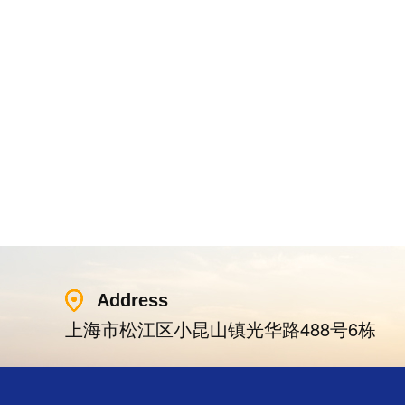
Address
上海市松江区小昆山镇光华路488号6栋