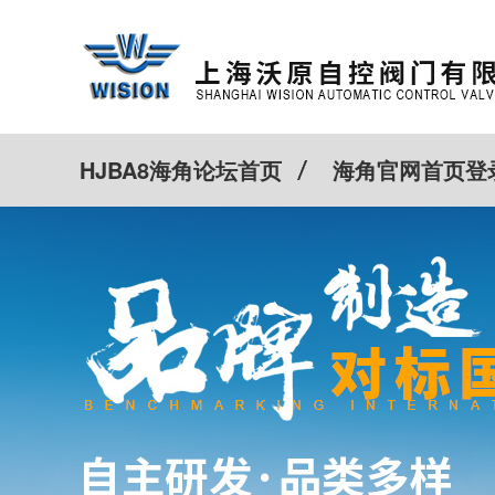
HJBA8海角论坛首页
海角官网首页登
特殊定制
客户案例
Cv计算器