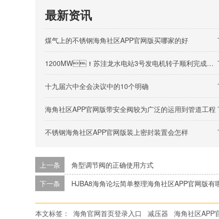
最新资讯
煤气上的不锈钢海角社区APP官网版买哪家的好
1200MW！苏洼龙水电站3号发电机转子顺利完成吊装
十九届六中全会决议中的10个明确
海角社区APP官网版带安全阀较为广泛的运用到管道工程
不锈钢海角社区APP官网版装上密封装置会怎样
上一条
角型调节阀的正确使用方式
下一条
HJBA8海角论坛简单整理海角社区APP官网版有
本文标签：
海角官网首页登录入口
减压器
海角社区APP