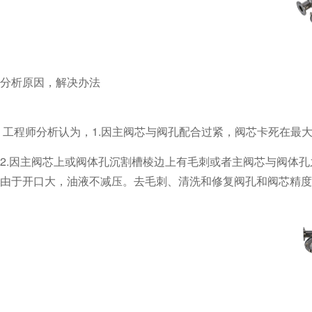
分析原因，解决办法
工程师分析认为，1.因主阀芯与阀孔配合过紧，阀芯卡死在最大
2.因主阀芯上或阀体孔沉割槽棱边上有毛刺或者主阀芯与阀体孔之间的间
由于开口大，油液不减压。去毛刺、清洗和修复阀孔和阀芯精