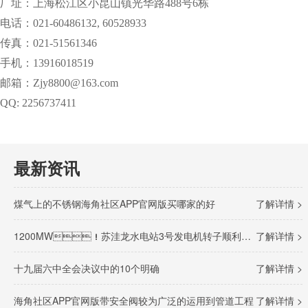
厂址：上海松江区小昆山镇光华路488号6栋
电话：021-60486132, 60528933
传真：021-51561346
手机：13916018519
邮箱：Zjy8800@163.com
QQ: 2256737411
最新资讯
煤气上的不锈钢海角社区APP官网版买哪家的好
了解详情 >
1200MW！苏洼龙水电站3号发电机转子顺利完成吊装
了解详情 >
十九届六中全会决议中的10个明确
了解详情 >
海角社区APP官网版带安全阀较为广泛的运用到管道工程
了解详情 >