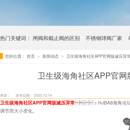
热门关键词：
闸阀和截止阀的区别
不锈钢球阀厂家
您的位置：
首页
新闻动态
卫生级海角社区APP官网版减压异
>
>
卫生级海角社区APP官网版多少钱
卫生级海角社区APP官
来源：
发布日期： 2020.12.14
卫生级海角社区APP官网版减压异常
：HJBA8海角论坛
调节而大小变化。