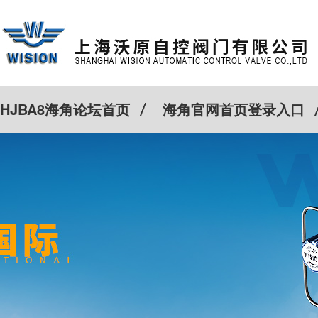
HJBA8海角论坛首页
海角官网首页登录入口
特殊定制
客户案例
Cv计算器
新闻