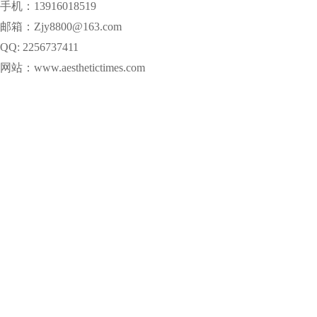
手机：13916018519
邮箱：Zjy8800@163.com
QQ: 2256737411
网站：www.aesthetictimes.com