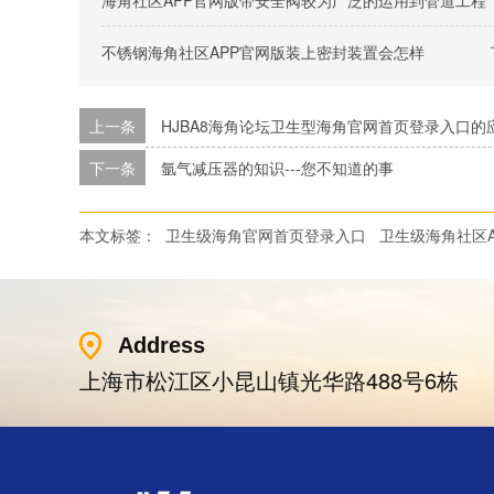
不锈钢海角社区APP官网版装上密封装置会怎样
上一条
HJBA8海角论坛卫生型海角官网首页登录入口的
下一条
氩气减压器的知识---您不知道的事
本文标签：
卫生级海角官网首页登录入口
卫生级海角社区A
Address
上海市松江区小昆山镇光华路488号6栋