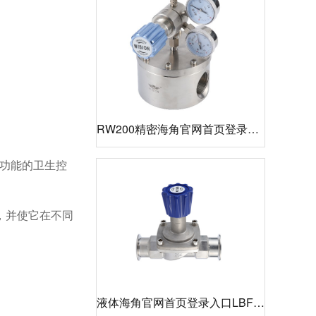
RW200精密海角官网首页登录入口
外功能的卫生控
，并使它在不同
液体海角官网首页登录入口LBF 液体泄压阀LAF