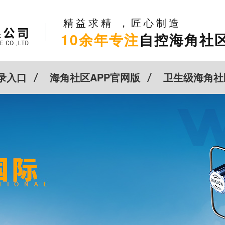
精益求精，匠心制造
10余年专注
自控海角社区
录入口
海角社区APP官网版
卫生级海角社
新闻动态
关于HJBA8海角论坛