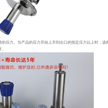
压力。当产品的压力开始上升到出口的指定压力以上时，该阀设计
。