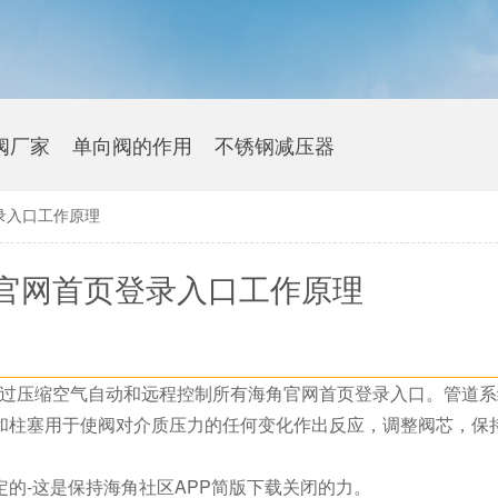
阀厂家
单向阀的作用
不锈钢减压器
录入口工作原理
官网首页登录入口工作原理
过压缩空气自动和远程控制所有海角官网首页登录入口。管道
片和柱塞用于使阀对介质压力的任何变化作出反应，调整阀芯，
这是保持海角社区APP简版下载关闭的力。