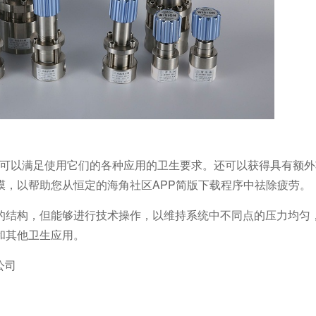
，可以满足使用它们的各种应用的卫生要求。还可以获得具有额
，以帮助您从恒定的海角社区APP简版下载程序中祛除疲劳。
，但能够进行技术操作，以维持系统中不同点的压力均匀
和其他卫生应用。
公司