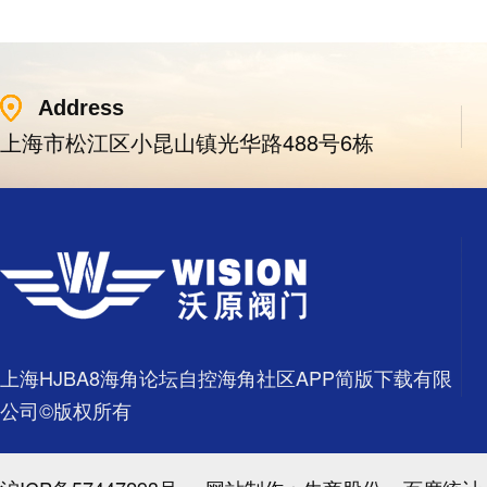
Address
上海市松江区小昆山镇光华路488号6栋
上海HJBA8海角论坛自控海角社区APP简版下载有限
公司©版权所有