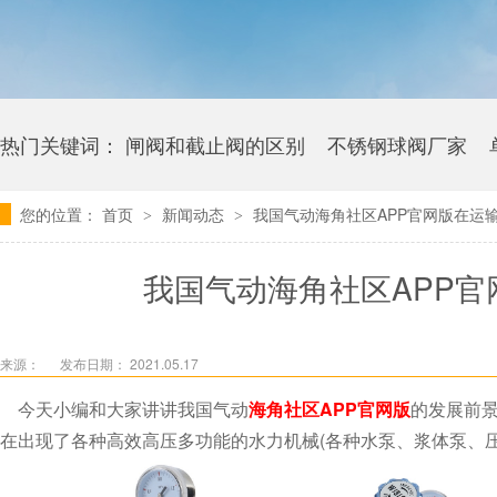
热门关键词：
闸阀和截止阀的区别
不锈钢球阀厂家
您的位置：
首页
新闻动态
我国气动海角社区APP官网版在运
>
>
卫生级海角社区APP官网版多少钱
我国气动海角社区APP
来源：
发布日期： 2021.05.17
今天小编和大家讲讲我国气动
海角社区APP官网版
的发展前景
在出现了各种高效高压多功能的水力机械(各种水泵、浆体泵、压