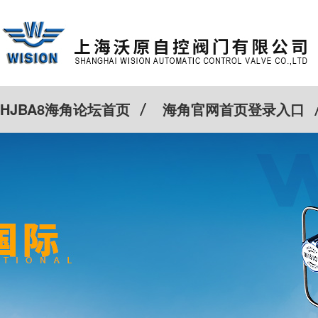
HJBA8海角论坛首页
海角官网首页登录入口
特殊定制
客户案例
Cv计算器
新闻