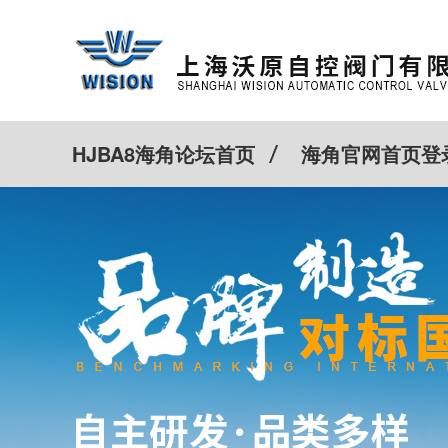
HJBA8海角论坛首页
海角官网首页登
特殊定制
客户案例
Cv计算器