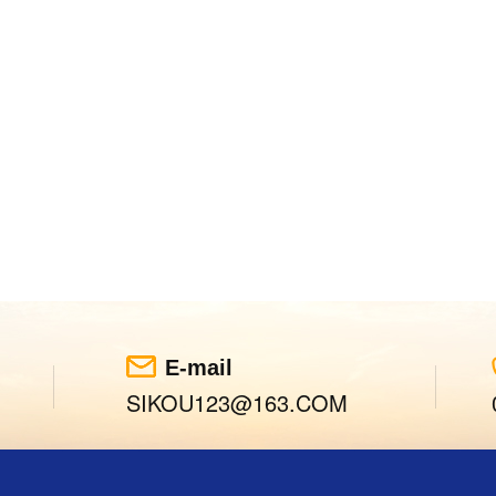
E-mail
SIKOU123@163.COM