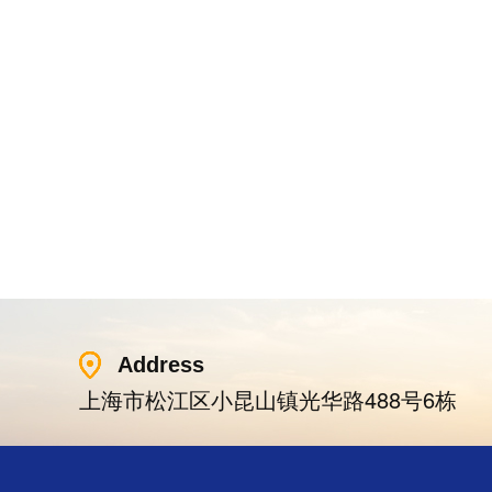
Address
上海市松江区小昆山镇光华路488号6栋