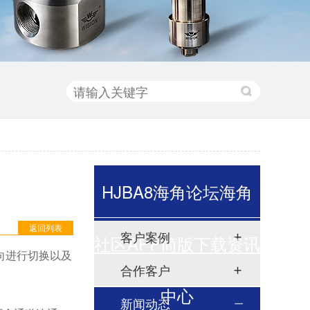
HJBA8海角论坛海角
返回列表
客户案例
社区APP简版下载资讯
对介质流向进行切换以及
合作客户
中心
新闻动态