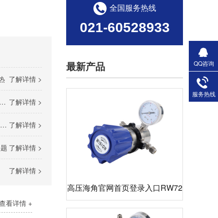
全国服务热线
021-60528933
QQ咨询
最新产品
热
了解详情 >
服务热线
了解详情 >
了解详情 >
问题
了解详情 >
了解详情 >
高压海角官网首页登录入口RW72
查看详情 +