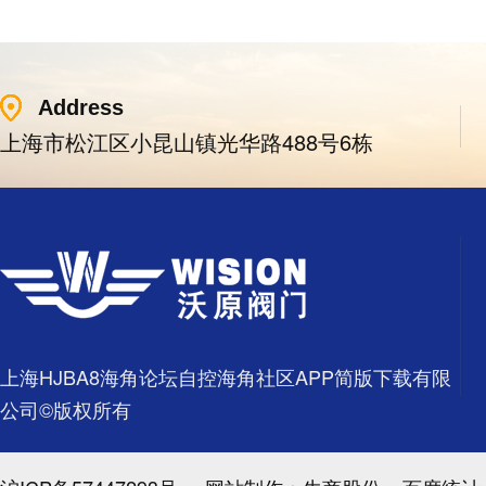
Address
上海市松江区小昆山镇光华路488号6栋
上海HJBA8海角论坛自控海角社区APP简版下载有限
公司©版权所有