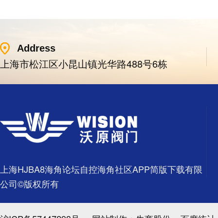
Address
上海市松江区小昆山镇光华路488号6栋
上海HJBA8海角论坛自控海角社区APP简版下载有限
公司©版权所有