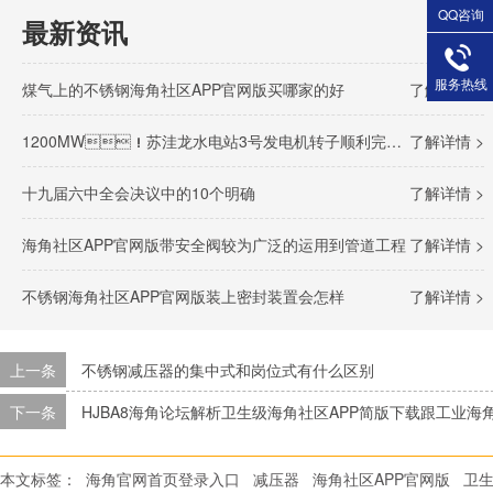
QQ咨询
最新资讯
服务热线
煤气上的不锈钢海角社区APP官网版买哪家的好
了解详情 >
1200MW！苏洼龙水电站3号发电机转子顺利完成吊装
了解详情 >
十九届六中全会决议中的10个明确
了解详情 >
海角社区APP官网版带安全阀较为广泛的运用到管道工程
了解详情 >
不锈钢海角社区APP官网版装上密封装置会怎样
了解详情 >
上一条
不锈钢减压器的集中式和岗位式有什么区别
下一条
HJBA8海角论坛解析卫生级海角社区APP简版下载跟工业海
本文标签：
海角官网首页登录入口
减压器
海角社区APP官网版
卫生