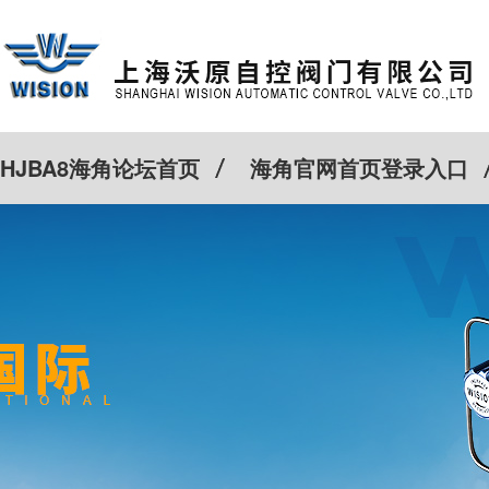
HJBA8海角论坛首页
海角官网首页登录入口
特殊定制
客户案例
Cv计算器
新闻