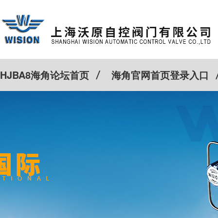
HJBA8海角论坛首页
海角官网首页登录入口
特殊定制
客户案例
Cv计算器
新闻