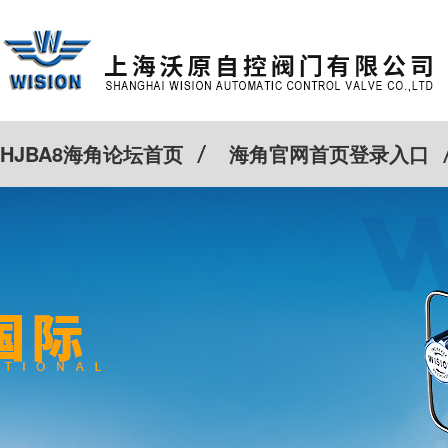
HJBA8海角论坛首页
海角官网首页登录入口
特殊定制
客户案例
Cv计算器
新闻