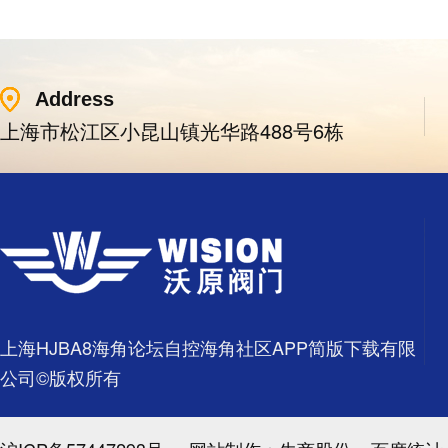
Address
上海市松江区小昆山镇光华路488号6栋
上海HJBA8海角论坛自控海角社区APP简版下载有限
公司©版权所有