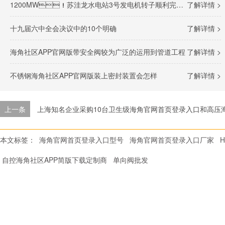
1200MW！苏洼龙水电站3号发电机转子顺利完成吊装
了解详情 >
十九届六中全会决议中的10个明确
了解详情 >
海角社区APP官网版带安全阀较为广泛的运用到管道工程
了解详情 >
不锈钢海角社区APP官网版装上密封装置会怎样
了解详情 >
上一条
上海知名企业采购10台卫生级海角官网首页登录入口和高压
本文标签：
海角官网首页登录入口型号
海角官网首页登录入口厂家
自控海角社区APP简版下载定制商
单向阀批发