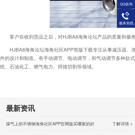
QQ咨询
服务热线
客户在收到货品之后，对HJBA8海角论坛产品的质量和服务给予
HJBA8海角论坛海角社区APP简版下载专注从事减压器、海角官网首
件的设计和制造。有手动调节、电动调节，和气动调节多种款式可供选
统、石油化工、燃气电力、焊接切割等领域。
最新资讯
煤气上的不锈钢海角社区APP官网版买哪家的好
了解详情 >