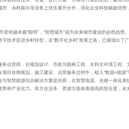
城市、乡村振兴等业务上优先展开合作，强化企业科技赋能优势
，城市变得越来越“聪明”，“智慧城市”成为未来城市建设的必然趋势
以数字技术促进乡村转型，走“数字化乡村”发展之路，已展现出
，在规划设计、市政与园林工程、水利水环境工程、文
目前期规划、施工建设、运营服务过程中，植入“数据+能源”
与智慧能源综合解决方案提供商，在智慧电源、光储一体化系统
势和产业实力。双方在业务、资源方面有着很高的契合度，