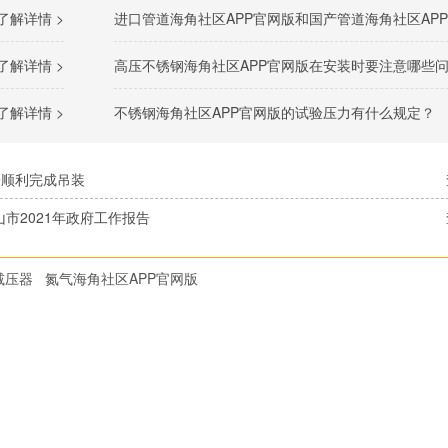
了解详情 >
进口管道海角社区APP官网版和国产管道海角社区APP官网版的差别
了解详情 >
高压不锈钢海角社区APP官网版在安装时要注意哪些
了解详情 >
不锈钢海角社区APP官网版的试验压力有什么规定？
子顺利完成吊装
市2021年政府工作报告
减压器
氮气海角社区APP官网版