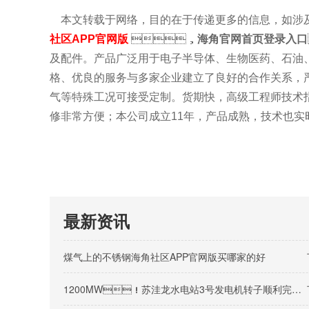
本文转载于网络，目的在于传递更多的信息，如涉
社区APP官网版
，
海角官网首页登录入口
及配件。产品广泛用于电子半导体、生物医药、石油
格、优良的服务与多家企业建立了良好的合作关系，严格执
气等特殊工况可接受定制。货期快，高级工程师技术指
修非常方便；本公司成立11年，产品成熟，技
最新资讯
煤气上的不锈钢海角社区APP官网版买哪家的好
1200MW！苏洼龙水电站3号发电机转子顺利完成吊装