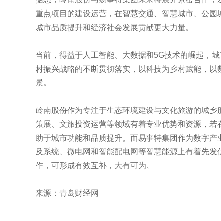
重点项目的建设运营，在智慧交通、智慧城市、公园
城市品质提升和经济社会发展贡献更大力量。
当前，得益于人工智能、大数据和5G技术的崛起
村振兴战略的不断贯彻落实，以科技为乡村赋能，
景。
岭南股份作为专注于生态环境建设与文化旅游的城乡服务运营商
策展、文旅投资运营等领域有着专业优势和资源，若在项
助于城市功能和品质提升。而易事特集团作为数字产业
及系统、微电网和智能配电网等智慧能源上有着先发优
作，可形成有效互补，大有可为。
来源：青岛财经网