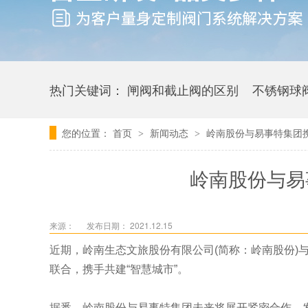
热门关键词：
闸阀和截止阀的区别
不锈钢球
您的位置：
首页
新闻动态
岭南股份与易事特集团携
>
>
卫生级海角社区APP官网版多少钱
岭南股份与易
来源：
发布日期： 2021.12.15
近期，岭南生态文旅股份有限公司(简称：岭
联合，携手共建“智慧城市”。
据悉，岭南股份与易事特集团未来将展开紧密合作，发挥各自