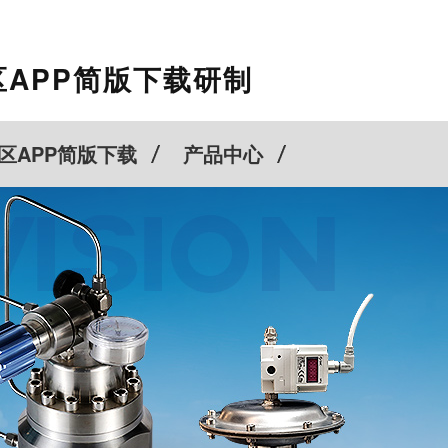
APP简版下载研制
服务热线
区APP简版下载
产品中心
021-60528933