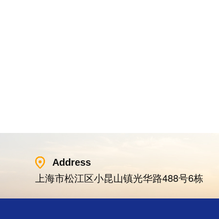
Address
上海市松江区小昆山镇光华路488号6栋