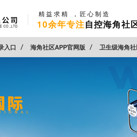
精益求精，匠心制造
10余年专注
自控海角社区
录入口
海角社区APP官网版
卫生级海角社
新闻动态
关于HJBA8海角论坛