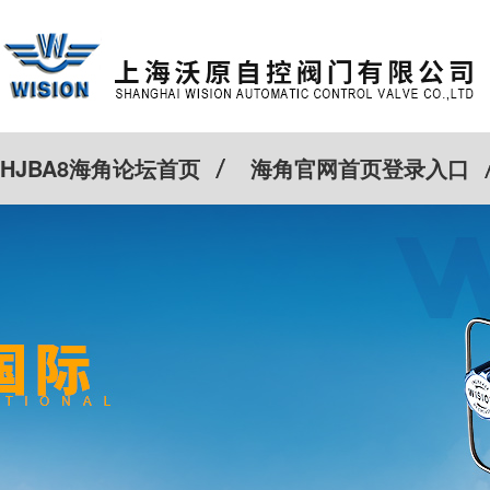
HJBA8海角论坛首页
海角官网首页登录入口
特殊定制
客户案例
Cv计算器
新闻