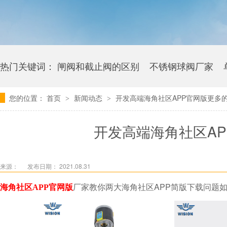
热门关键词：
闸阀和截止阀的区别
不锈钢球阀厂家
您的位置：
首页
新闻动态
开发高端海角社区APP官网版更多
>
>
卫生级海角社区APP官网版多少钱
开发高端海角社区A
来源：
发布日期： 2021.08.31
厂家教你两大海角社区APP简版下载问题
海角社区APP官网版