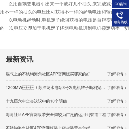
2.用自耦变电器引出来一个或好几个抽头,来完成减少电压来起
QQ咨询
用不一样的抽头的电压比可获得不一样的起动电压和转距
3.电动机起动时,电机定子绕阻获得的电压是自耦变电器的二
服务热线
的一次电压立即加于电机定子绕阻电动机进到电机额定功率一切
最新资讯
煤气上的不锈钢海角社区APP官网版买哪家的好
了解详情 >
1200MW！苏洼龙水电站3号发电机转子顺利完成吊装
了解详情 >
十九届六中全会决议中的10个明确
了解详情 >
海角社区APP官网版带安全阀较为广泛的运用到管道工程
了解详情 >
不锈钢海角社区APP官网版装上密封装置会怎样
了解详情 >