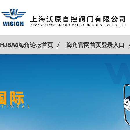
HJBA8海角论坛首页
海角官网首页登录入口
特殊定制
客户案例
Cv计算器
新闻