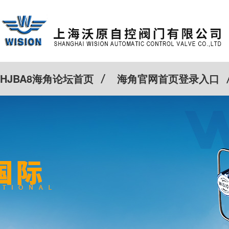
HJBA8海角论坛首页
海角官网首页登录入口
特殊定制
客户案例
Cv计算器
新闻