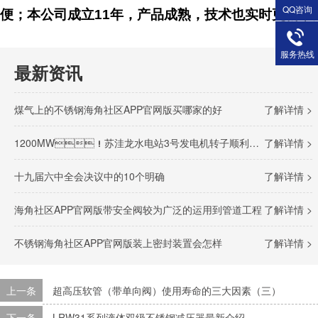
QQ咨询
便；本公司成立11年，产品成熟，技术也实时更新
服务热线
最新资讯
煤气上的不锈钢海角社区APP官网版买哪家的好
了解详情 >
1200MW！苏洼龙水电站3号发电机转子顺利完成吊装
了解详情 >
十九届六中全会决议中的10个明确
了解详情 >
海角社区APP官网版带安全阀较为广泛的运用到管道工程
了解详情 >
不锈钢海角社区APP官网版装上密封装置会怎样
了解详情 >
上一条
超高压软管（带单向阀）使用寿命的三大因素（三）
下一条
LRW31系列液体双级不锈钢减压器最新介绍