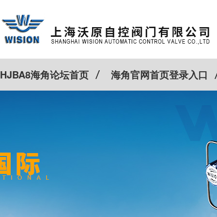
HJBA8海角论坛首页
海角官网首页登录入口
特殊定制
客户案例
Cv计算器
新闻