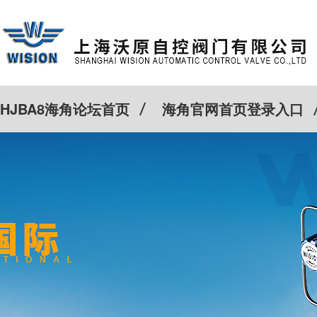
HJBA8海角论坛首页
海角官网首页登录入口
特殊定制
客户案例
Cv计算器
新闻