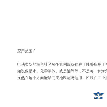
应用范围广
电动类型的海角社区APP官网版好处在于能够应用于多种
如说像是水、化学液体、或是油等等，不是每一
显然在这个方面能够完美地匹配与适用，所以在工业