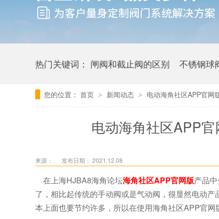
热门关键词：
闸阀和截止阀的区别
不锈钢球
您的位置：
首页
新闻动态
电动海角社区APP官网版
>
>
卫生级海角社区APP官网版多少钱
电动海角社区APP官
来源：
发布日期： 2021.12.08
在上海HJBA8海角论坛
海角社区APP官网版
产品中
了，相比起传统的手动阀或是气动阀，很显然电动
本上面也要节约许多，所以在使用海角社区APP官网版的时