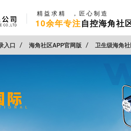
精益求精，匠心制造
10余年专注
自控海角社区
录入口
海角社区APP官网版
卫生级海角社
新闻动态
关于HJBA8海角论坛