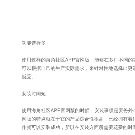
功能选择多
使用这样的海角社区APP官网版，能够在多种不同的功
可以根据自己的生产实际需求，来针对性地选择出更适
感受。
安装时间短
使用海角社区APP官网版的时候，安装事项是要份外小心
网版的特点就在于它的产品综合性很高，已经拥有着很
作就可以安装成功，所以在安装方面所需要花费的时间