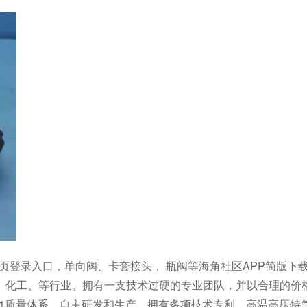
网首页登录入口，单向阀、卡套接头， 瓶阀等海角社区APP简版下载
、电力、化工、等行业。拥有一支技术过硬的专业团队，并以合理的价
1质量体系，自主研发和生产，拥有多项技术专利，高温高