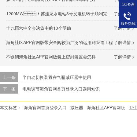
QQ咨询
1200MW！苏洼龙水电站3号发电机转子顺利完成吊装
了解详情 >
服务热线
十九届六中全会决议中的10个明确
了解详情 >
海角社区APP官网版带安全阀较为广泛的运用到管道工程
了解详情 >
不锈钢海角社区APP官网版装上密封装置会怎样
了解详情 >
上一条
半自动切换装置在气瓶减压器中使用
下一条
电动调节海角官网首页登录入口选用知识
本文标签：
海角官网首页登录入口
减压器
海角社区APP官网版
卫生