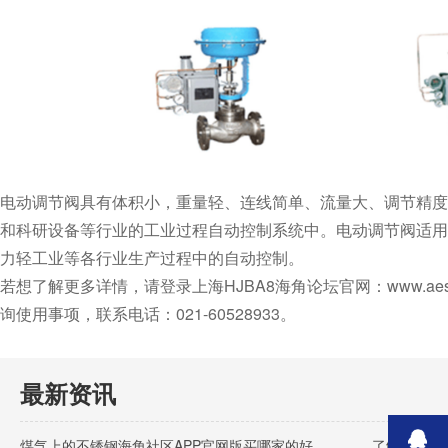
电动调节阀具有体积小，重量轻、连线简单、流量大、调节精度高等特
和科研设备等行业的工业过程自动控制系统中。电动调节阀适用范围空调
力轻工业等各行业生产过程中的自动控制。
若想了解更多详情，请登录上海HJBA8海角论坛官网：www.ae
询使用事项，联系电话：021-60528933。
最新资讯
煤气上的不锈钢海角社区APP官网版买哪家的好
了解详情 >