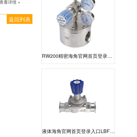
查看详情 +
返回列表
RW200精密海角官网首页登录入口
液体海角官网首页登录入口LBF 液体泄压阀LAF