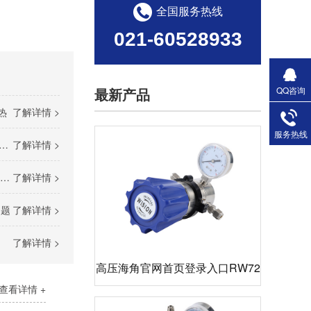
全国服务热线
021-60528933
QQ咨询
最新产品
热
了解详情 >
服务热线
了解详情 >
了解详情 >
问题
了解详情 >
了解详情 >
高压海角官网首页登录入口RW72
查看详情 +