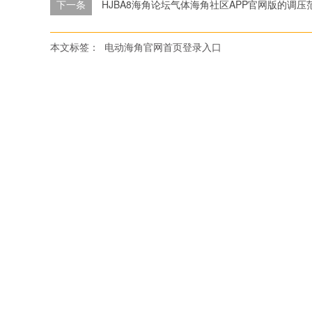
下一条
HJBA8海角论坛气体海角社区APP官网版的调压
本文标签：
电动海角官网首页登录入口