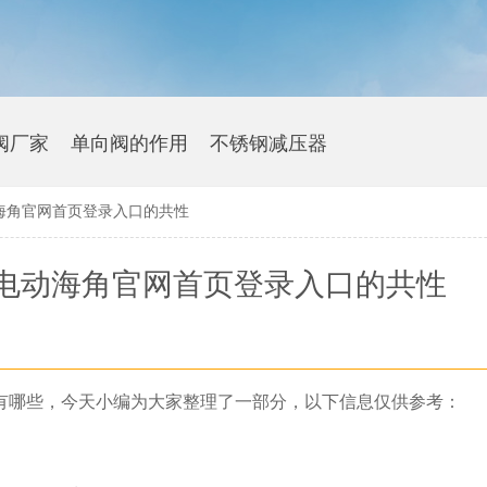
阀厂家
单向阀的作用
不锈钢减压器
海角官网首页登录入口的共性
电动海角官网首页登录入口的共性
哪些，今天小编为大家整理了一部分，以下信息仅供参考：