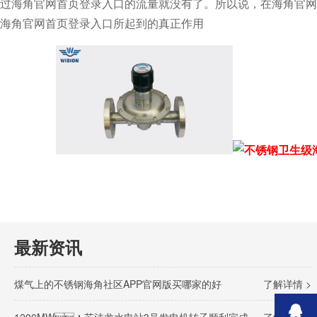
过海角官网首页登录入口的流量就没有了。所以说，在海角官
海角官网首页登录入口所起到的真正作用
最新资讯
煤气上的不锈钢海角社区APP官网版买哪家的好
了解详情 >