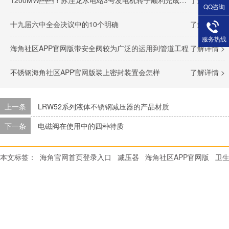
1200MW！苏洼龙水电站3号发电机转子顺利完成吊装
了解详情 >
QQ咨询
十九届六中全会决议中的10个明确
了解详情 >
服务热线
海角社区APP官网版带安全阀较为广泛的运用到管道工程
了解详情 >
不锈钢海角社区APP官网版装上密封装置会怎样
了解详情 >
上一条
LRW52系列液体不锈钢减压器的产品材质
下一条
电磁阀在使用中的四种特质
本文标签：
海角官网首页登录入口
减压器
海角社区APP官网版
卫生