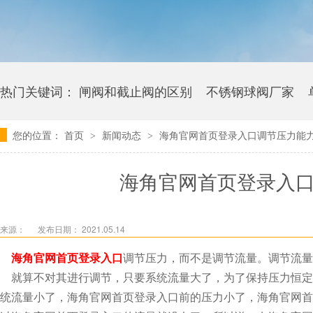
热门关键词：
闸阀和截止阀的区别
不锈钢球阀厂家
您的位置：
首页
新闻动态
海角官网首页登录入口调节压力能力效果
>
>
卫生级海角社区APP官网版多少钱
海角官网首页登录入口调节
来源：
发布日期： 2021.05.14
海角官网首页登录入口
调节压力，而不是调节流量。调节流量
就算不对其进行调节，只要系统流量大了，为了保持压力恒定
统流量小了，海角官网首页登录入口前的压力小了，海角官