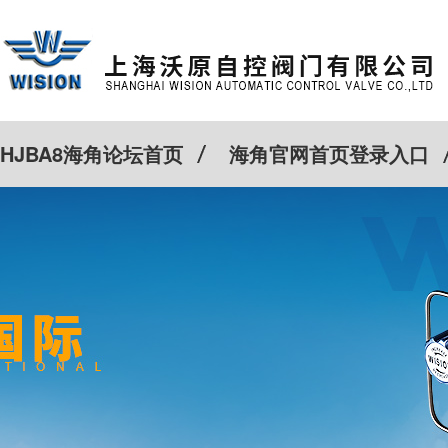
HJBA8海角论坛首页
海角官网首页登录入口
特殊定制
客户案例
Cv计算器
新闻