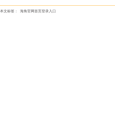
本文标签：
海角官网首页登录入口