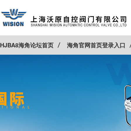
HJBA8海角论坛首页
海角官网首页登录入口
特殊定制
客户案例
Cv计算器
新闻