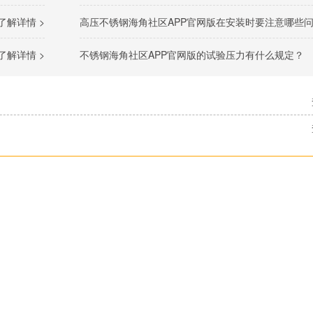
了解详情 >
高压不锈钢海角社区APP官网版在安装时要注意哪些
了解详情 >
不锈钢海角社区APP官网版的试验压力有什么规定？