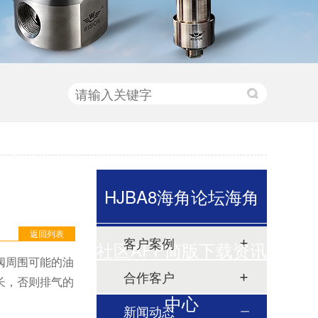
HJBA8海角论坛海角
返回列表
客户案例
社区APP简版下载资讯
瓶阀周围可能的油
合作客户
，否则排气的
中心
新闻动态