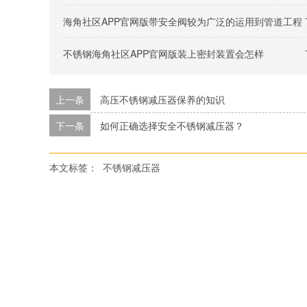
海角社区APP官网版带安全阀较为广泛的运用到管道工程
不锈钢海角社区APP官网版装上密封装置会怎样
上一条
高压不锈钢减压器保养的知识
下一条
如何正确选择安全不锈钢减压器？
本文标签：
不锈钢减压器