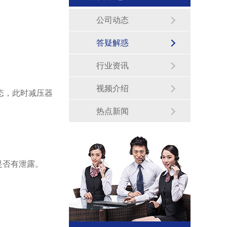
公司动态
答疑解惑
行业资讯
视频介绍
态，此时减压器
热点新闻
有泄露。