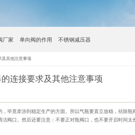
阀厂家
单向阀的作用
不锈钢减压器
求及其他注意事项
器的连接要求及其他注意事项
，毕竟牵涉到稳定生产的方面。所以气瓶要直立放稳，祛除
洁阀口。然后还要注意：不要正对瓶阀口，也不要开启时间太长