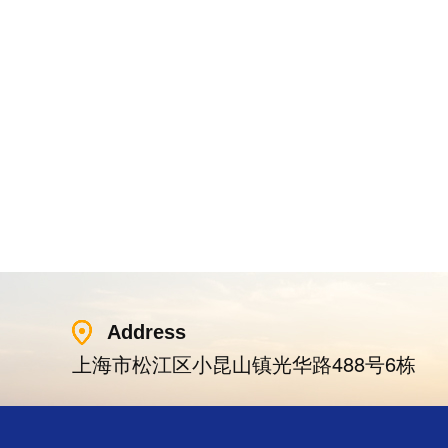
Address
上海市松江区小昆山镇光华路488号6栋