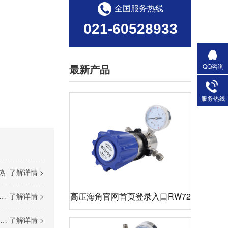
全国服务热线
021-60528933
QQ咨询
最新产品
服务热线
热
了解详情 >
高压海角官网首页登录入口RW72
了解详情 >
了解详情 >