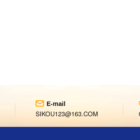
E-mail
SIKOU123@163.COM