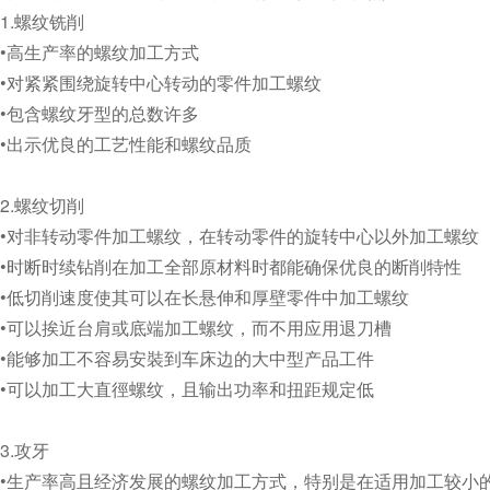
1.螺纹铣削
•高生产率的螺纹加工方式
•对紧紧围绕旋转中心转动的零件加工螺纹
•包含螺纹牙型的总数许多
•出示优良的工艺性能和螺纹品质
2.螺纹切削
•对非转动零件加工螺纹，在转动零件的旋转中心以外加工螺纹
•时断时续钻削在加工全部原材料时都能确保优良的断削特性
•低切削速度使其可以在长悬伸和厚壁零件中加工螺纹
•可以挨近台肩或底端加工螺纹，而不用应用退刀槽
•能够加工不容易安裝到车床边的大中型产品工件
•可以加工大直徑螺纹，且输出功率和扭距规定低
3.攻牙
•生产率高且经济发展的螺纹加工方式，特别是在适用加工较小