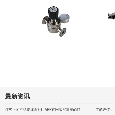
最新资讯
煤气上的不锈钢海角社区APP官网版买哪家的好
了解详情 >