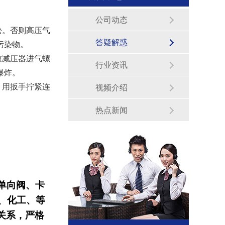
公司动态
。否则高压气
答疑解惑
染物。
导致减压器进气螺
行业资讯
。
视频介绍
。用扳手拧紧连
热点新闻
单向阀、卡
、化工、等
，严格