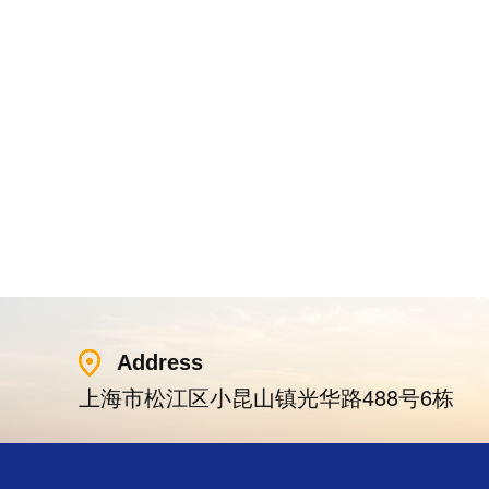
Address
上海市松江区小昆山镇光华路488号6栋