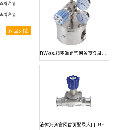
查看详情 +
查看详情 +
返回列表
RW200精密海角官网首页登录入口
液体海角官网首页登录入口LBF 液体泄压阀LAF