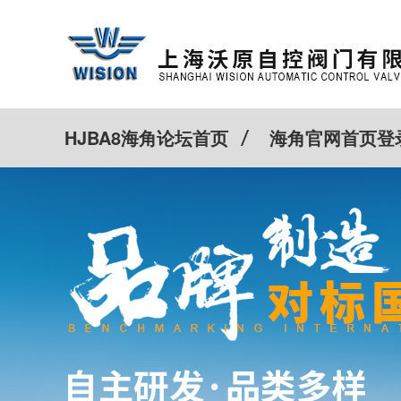
HJBA8海角论坛首页
海角官网首页登
特殊定制
客户案例
Cv计算器