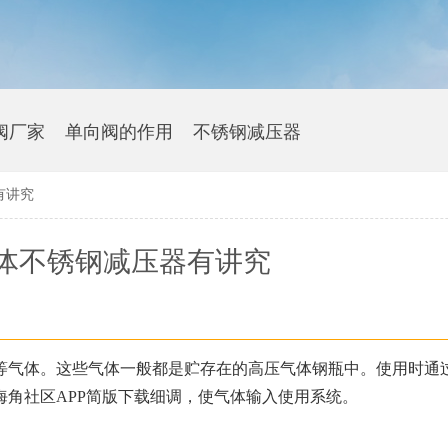
阀厂家
单向阀的作用
不锈钢减压器
有讲究
体不锈钢减压器有讲究
、氩气等气体。这些气体一般都是贮存在的高压气体钢瓶中。使用时
社区APP简版下载细调，使气体输入使用系统。