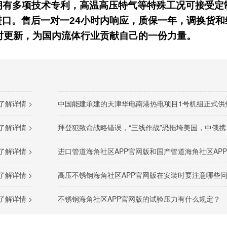
，拥有多项技术专利，高温高压特气等特殊工况可接受定制
。售后一对一24小时内响应，质保一年，调换
也实时更新，为国内流体行业贡献自己的一份力量。
了解详情 >
中国能建承建的天津华电南港热电项目1号机组正式供
了解详情 >
拜登犯致命战略错误，“三线作战”恐拖垮美国，中俄携手发起反攻
了解详情 >
进口管道海角社区APP官网版和国产管道海角社区APP官网版的差别
了解详情 >
高压不锈钢海角社区APP官网版在安装时要注意哪些
了解详情 >
不锈钢海角社区APP官网版的试验压力有什么规定？