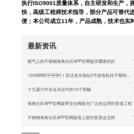
执行ISO9001质量体系，自主研发和生产
快，高级工程师技术指导，部分产品可替代进口
便；本公司成立11年，产品成熟，技术
最新资讯
煤气上的不锈钢海角社区APP官网版买哪家的好
1200MW！苏洼龙水电站3号发电机转子顺利完成吊装
十九届六中全会决议中的10个明确
海角社区APP官网版带安全阀较为广泛的运用到管道工程
不锈钢海角社区APP官网版装上密封装置会怎样