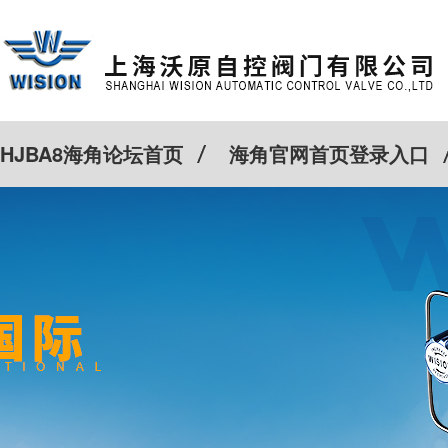
HJBA8海角论坛首页
海角官网首页登录入口
特殊定制
客户案例
Cv计算器
新闻