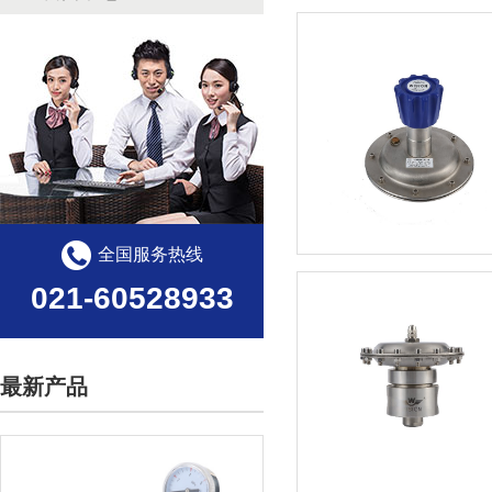
全国服务热线
021-60528933
最新产品