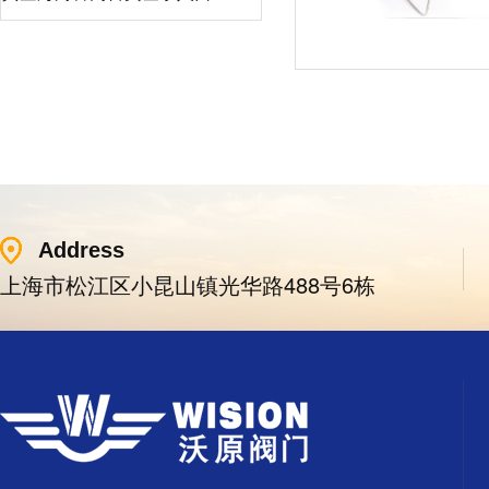
Address
上海市松江区小昆山镇光华路488号6栋