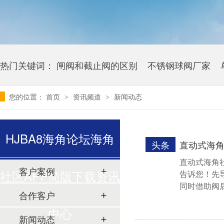
热门关键词：
闸阀和截止阀的区别
不锈钢球阀厂家
您的位置：
首页
资讯频道
新闻动态
>
>
卫生级海角社区APP官网版多少钱
HJBA8海角论坛海角
头条
直动式海角
直动式海角社
客户案例
社区APP简版下载资讯
告诉您
同时借助阀后
合作客户
持出口压力在
中心
新闻动态