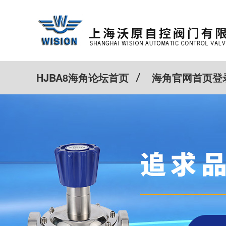
HJBA8海角论坛首页
海角官网首页登
特殊定制
客户案例
Cv计算器