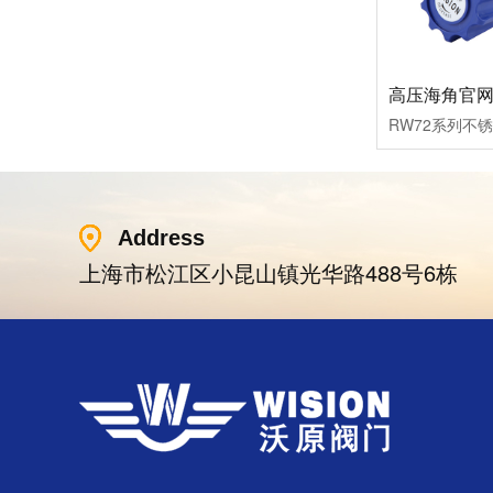
Address
上海市松江区小昆山镇光华路488号6栋