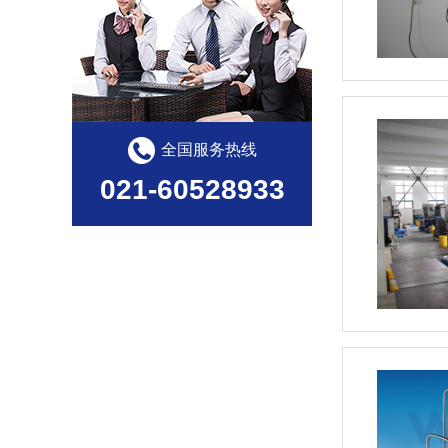
全国服务热线
021-60528933