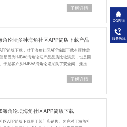
了解详情
QQ咨询
服务热线
8海角论坛多种海角社区APP简版下载产品
P简版下载，对于海角社区APP简版下载有硬性需
，不仅是因为HJBA8海角论坛产品品质比较满意，也是因
。于是客户从HJBA8海角论坛采购了安全阀、泄压
多种海角社区APP简版下载产品。
了解详情
A8海角论坛海角社区APP简版下载
社区APP简版下载用于其门店销售。客户对于海角社