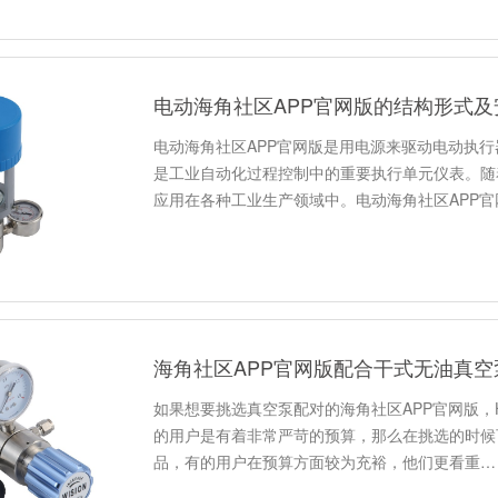
电动海角社区APP官网版的结构形式及
电动海角社区APP官网版是用电源来驱动电动执行器
是工业自动化过程控制中的重要执行单元仪表。随
应用在各种工业生产领域中。电动海角社区AP
海角社区APP官网版配合干式无油真空泵
如果想要挑选真空泵配对的海角社区APP官网版，
的用户是有着非常严苛的预算，那么在挑选的时候
品，有的用户在预算方面较为充裕，他们更看重…