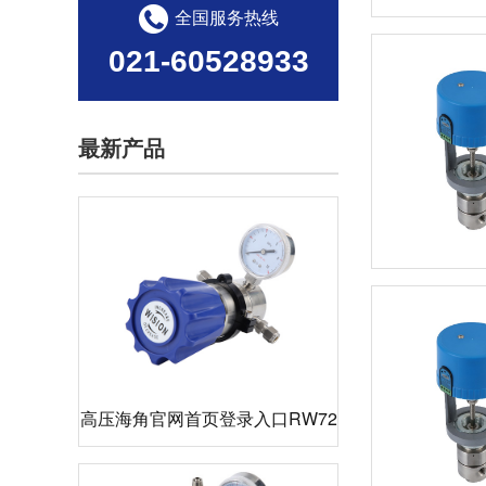
全国服务热线
021-60528933
最新产品
高压海角官网首页登录入口RW72