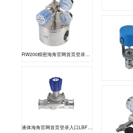
RW200精密海角官网首页登录入口
液体海角官网首页登录入口LBF 液体泄压阀LAF