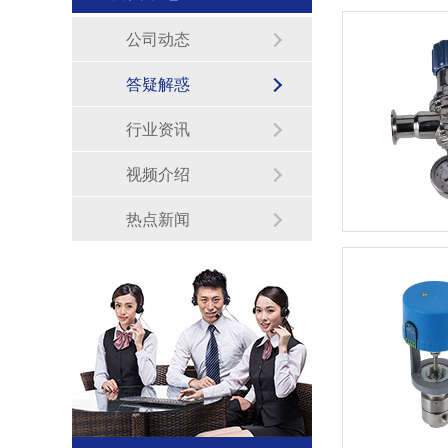
公司动态
答疑解惑
行业资讯
视频介绍
热点新闻