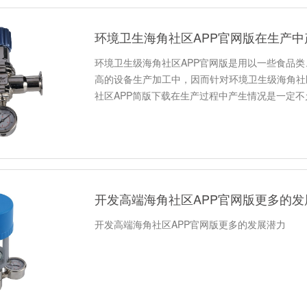
环境卫生海角社区APP官网版在生产中
环境卫生级海角社区APP官网版是用以一些食品类
高的设备生产加工中，因而针对环境卫生级海角
社区APP简版下载在生产过程中产生情况是一定不允许的
开发高端海角社区APP官网版更多的发
开发高端海角社区APP官网版更多的发展潜力