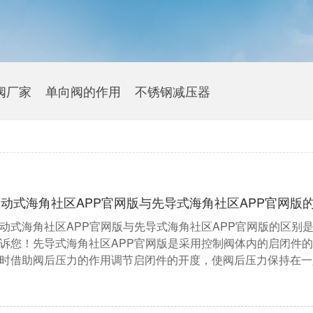
阀厂家
单向阀的作用
不锈钢减压器
动式海角社区APP官网版与先导式海角社区APP官网版
动式海角社区APP官网版与先导式海角社区APP官网版的区别是什么
诉您！先导式海角社区APP官网版是采用控制阀体内的启闭件的
时借助阀后压力的作用调节启闭件的开度，使阀后压力保持在一定范围
出口压力在设定的范围内，保护其后的生活生产器具…