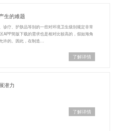
产生的难题
、诊疗、护肤品等别的一些对环境卫生级别规定非常
社区APP简版下载的需求也是相对比较高的，假如海角
。因此，在制造…
了解详情
展潜力
了解详情