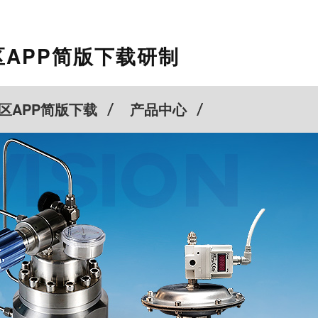
APP简版下载研制
服务热线
区APP简版下载
产品中心
021-60528933