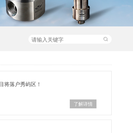
落户秀屿区！
了解详情