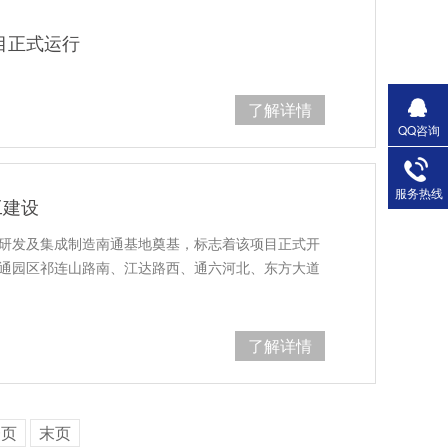
目正式运行
了解详情
QQ咨询
服务热线
工建设
务产品研发及集成制造南通基地奠基，标志着该项目正式开
祁连山路南、江达路西、通六河北、东方大道
了解详情
一页
末页