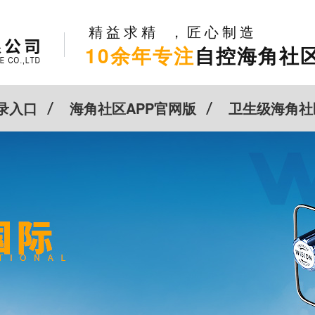
精益求精，匠心制造
10余年专注
自控海角社区
录入口
海角社区APP官网版
卫生级海角社
新闻动态
关于HJBA8海角论坛