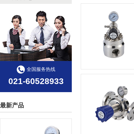
全国服务热线
021-60528933
最新产品