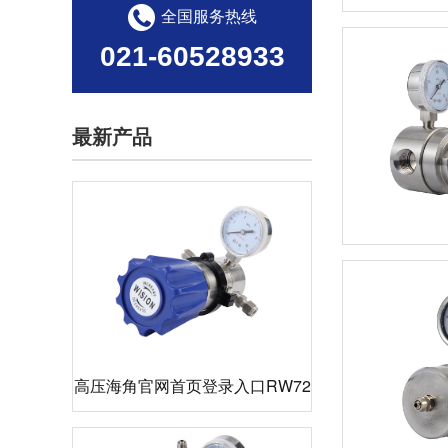
全国服务热线
021-60528933
最新产品
高压海角官网首页登录入口RW72