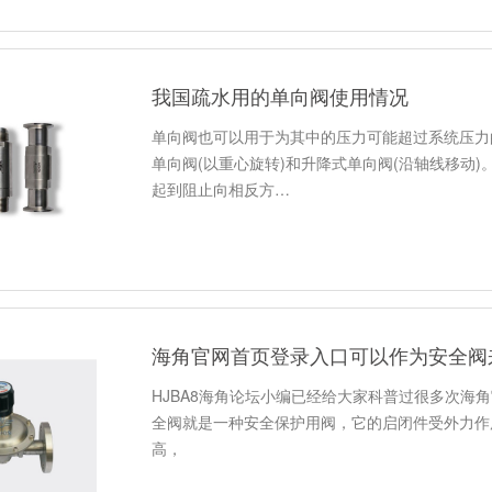
我国疏水用的单向阀使用情况
单向阀也可以用于为其中的压力可能超过系统压力的
单向阀(以重心旋转)和升降式单向阀(沿轴线移动)
起到阻止向相反方…
海角官网首页登录入口可以作为安全阀来使
HJBA8海角论坛小编已经给大家科普过很多次海角
全阀就是一种安全保护用阀，它的启闭件受外力
高，