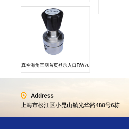
真空海角官网首页登录入口RW76
Address
上海市松江区小昆山镇光华路488号6栋