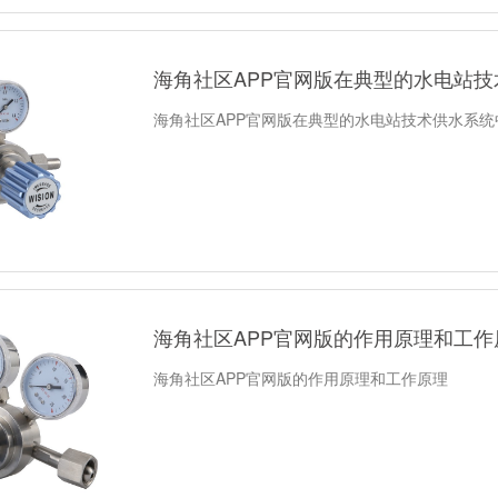
海角社区APP官网版在典型的水电站技
海角社区APP官网版在典型的水电站技术供水系
海角社区APP官网版的作用原理和工作
海角社区APP官网版的作用原理和工作原理