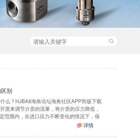
的区别
？HJBA8海角论坛海角社区APP简版下载
度来调节介质的流量，将介质的压力降低，
围内，在进口压力不断变化的情况下，保
详情