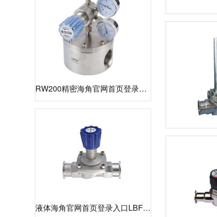
RW200精密海角官网首页登录入口
液体海角官网首页登录入口LBF 液体泄压阀LAF