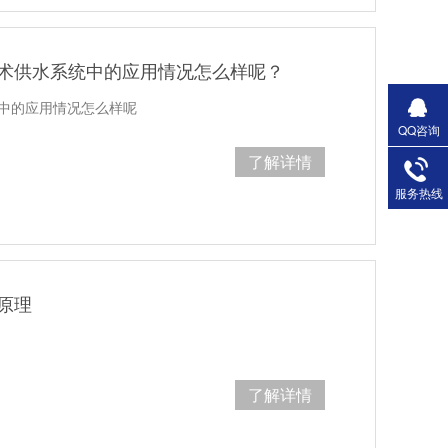
术供水系统中的应用情况怎么样呢？
统中的应用情况怎么样呢
QQ咨询
了解详情
服务热线
原理
了解详情