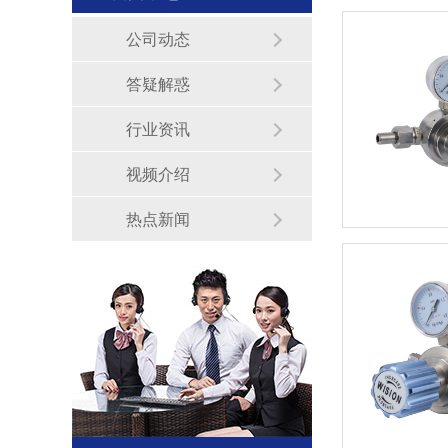
公司动态
答疑解惑
行业资讯
视频介绍
热点新闻