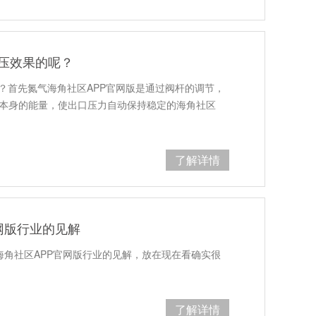
果的呢？
首先氮气海角社区APP官网版是通过阀杆的调节，
质本身的能量，使出口压力自动保持稳定的海角社区
了解详情
网版行业的见解
角社区APP官网版行业的见解，放在现在看确实很
了解详情