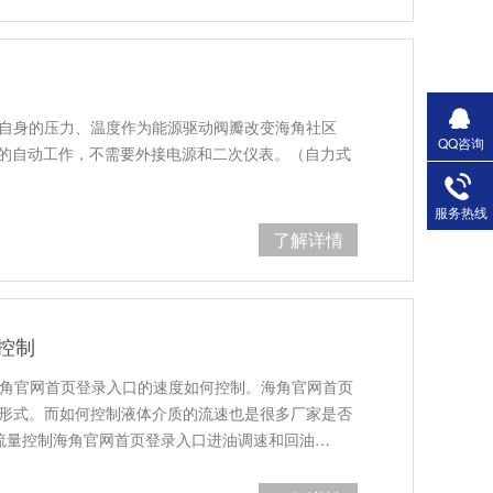
的压力、温度作为能源驱动阀瓣改变海角社区
QQ咨询
度的自动工作，不需要外接电源和二次仪表。（自力式
服务热线
了解详情
控制
官网首页登录入口的速度如何控制。海角官网首页
体形式。而如何控制液体介质的流速也是很多厂家是否
1）流量控制海角官网首页登录入口进油调速和回油…