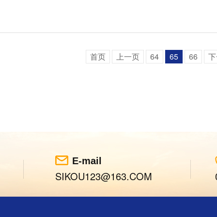
首页
上一页
64
65
66
下
E-mail
SIKOU123@163.COM