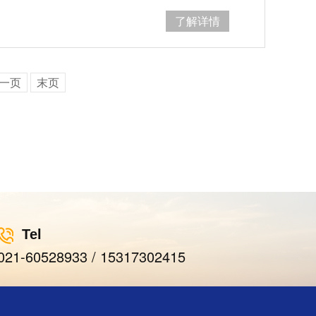
了解详情
一页
末页
Tel
021-60528933 / 15317302415