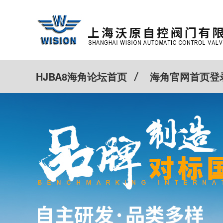
HJBA8海角论坛首页
海角官网首页登
特殊定制
客户案例
Cv计算器