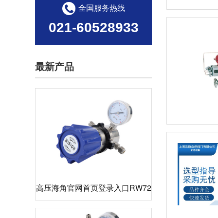
全国服务热线
021-60528933
最新产品
高压海角官网首页登录入口RW72